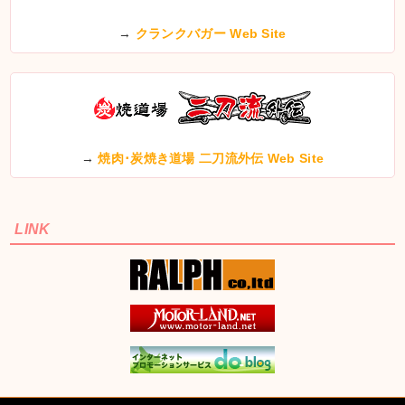
→
クランクバガー Web Site
→
焼肉･炭焼き道場 二刀流外伝 Web Site
LINK