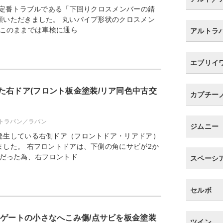
の定番トラブルである「下回りクロスメンバーの錆
頼いただきました。 丸いパイプ形状のクロスメン
このままでは車検に通ら
アルトラ
エブリイ
た右ドア(フロント板金塗装/リア同色中古交
カプチー
ルトラパン／ラパン
ジムニー
発生している右側ドア（フロントドア・リアドア）
ました。 右フロントドアは、下側の角にサビが2か
だった為、右フロントド
スペーシ
セルボ
アゲートの小さなへこみ傷/点サビを板金塗装
ツイン