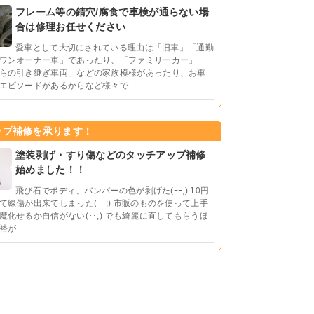
フレーム等の錆穴/腐食で車検が通らない場
合は修理お任せください
愛車として大切にされている理由は「旧車」「通勤
ワンオーナー車」であったり、「ファミリーカー」
らの引き継ぎ車両」などの家族模様があったり、お車
エピソードがあるからなど様々で
ップ補修を承ります！
塗装剥げ・すり傷などのタッチアップ補修
始めました！！
飛び石でボディ、バンパーの色が剥げた(ｰｰ;) 10円
て線傷が出来てしまった(ｰｰ;) 市販のものを使って上手
魔化せるか自信がない(･･;) でも綺麗に直してもらうほ
裕が