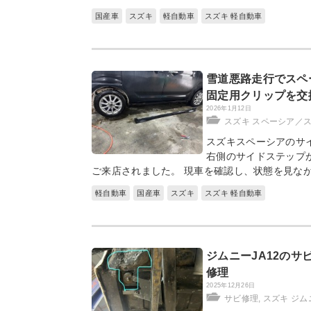
国産車
スズキ
軽自動車
スズキ 軽自動車
雪道悪路走行でスペ
固定用クリップを交
2026年1月12日
スズキ スペーシア／
スズキスペーシアのサ
右側のサイドステップ
ご来店されました。 現車を確認し、状態を見な
軽自動車
国産車
スズキ
スズキ 軽自動車
ジムニーJA12の
修理
2025年12月26日
サビ修理
,
スズキ ジム