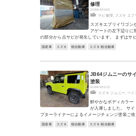
修理
2026年6月19日
サビ修理
,
スズキ エブ
スズキエブリイワゴン
アゲートの左下辺りに
の部分から点サビが発生しています。 まずはサ
国産車
スズキ
軽自動車
スズキ 軽自動車
JB64ジムニーの
塗装
2026年6月11日
スズキ ジムニー
,
ペイ
鮮やかなボディカラー（
が入庫しました。 サ
プターライナーによるイメージチェンジ塗装ご依
国産車
スズキ
軽自動車
スズキ 軽自動車