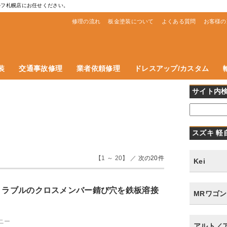
ルフ札幌店にお任せください。
修理の流れ
板金塗装について
よくある質問
お客様の
装
交通事故修理
業者依頼修理
ドレスアップ/カスタム
サイト内
スズキ 軽
【1 ～ 20】 ／
次の20件
Kei
番トラブルのクロスメンバー錆び穴を鉄板溶接
MRワゴン
ニー
アルト／