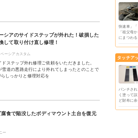
快速車」「
「祖父母か
ーシアのサイドステップが外れた！破損した
にまつわる
換して取り付け直し修理！
スペーシアカスタム
タッチア
イドステップ外れ修理ご依頼をいただきました。
が雪道の悪路走行により外れてしまったとのことで
がらしっかりと修理対応を
パンチされ
く塗って誤
ど財布に余
サビ腐食で陥没したボディマウント土台を復元
ニー