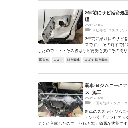
2年前にサビ延命処
理
2025年8月16日
サビ修理
,
スズキ ア
2年前に給油口のサビを
スです。 その時すで
したので・・・その後はサビ再発と共にその周り
国産車
スズキ
軽自動車
スズキ 軽自動車
新車64ジムニーに
ス｣施工
2025年5月30日
下回り防錆アンダーコ
新車のスズキ64ジム
ィング剤「グラビテッ
すぐに入庫したので、汚れも無く綺麗な状態です