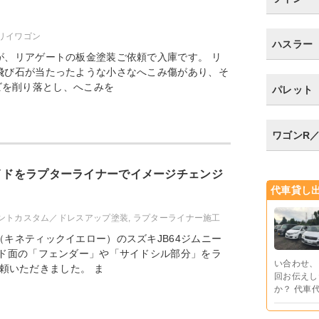
リイワゴン
ハスラー
が、リアゲートの板金塗装ご依頼で入庫です。 リ
飛び石が当たったような小さなへこみ傷があり、そ
ビを削り落とし、へこみを
パレット
ワゴンR
サイドをラプターライナーでイメージチェンジ
代車貸し
ントカスタム／ドレスアップ塗装
,
ラプターライナー施工
キネティックイエロー）のスズキJB64ジムニー
イド面の「フェンダー」や「サイドシル部分」をラ
い合わせ、
頼いただきました。 ま
回お伝えし
か？ 代車