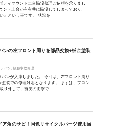
のボディマウント土台陥没修理ご依頼を承りまし
マウント土台が左右共に陥没してしまっており、
い』という事です。 状況を
パンの左フロント周りを部品交換+板金塗装
／ラパン
,
接触事故修理
ラパンが入庫しました。 今回は、左フロント周り
金塗装での修理対応となります。 まずは、フロン
取り外して、衝突の衝撃で
ドア角のサビ！同色リサイクルパーツ使用当