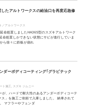
置したアルトワークスの給油口を再度応急修
ルト／アルトワークス
延命処置しましたHA36S型のスズキアルトワーク
に延命処置しかできない状態にサビが進行していま
から徐々に鉄板が崩れ
アンダーボディコーティング｢グラビテック
ート施工
,
スズキ ジムニー
ニーが、ハードで耐久性のあるアンダーボディコーテ
クス」を施工ご依頼で入庫しました。 納車されて
。 マフラーやフェンダ