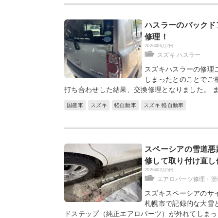
ハスラーのバックド
修理！
2026年6月2日
スズキ ハスラー
スズキハスラーの修理
しまったとのことでご
打ち合わせした結果、交換修理となりました。 
国産車
スズキ
軽自動車
スズキ 軽自動車
スペーシアの雪道悪
修して取り付け直し
2026年2月5日
エアロパーツ修理・塗
スズキスペーシアのサ
札幌市で記録的な大雪
ドステップ（純正エアロパーツ）が外れてしまっ