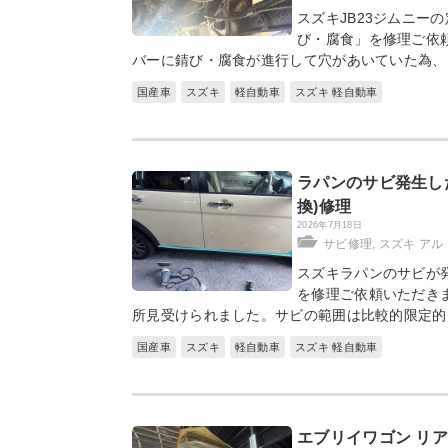
スズキJB23ジムニー
び・腐食」を修理ご依
バーに錆び・腐食が進行して穴があいていた為、
国産車
スズキ
軽自動車
スズキ 軽自動車
ラパンのサビ発生し
換)修理
2026年7月18日
サビ修理
,
スズキ ア
スズキラパンのサビが
を修理ご依頼いただき
所見受けられました。サビの範囲は比較的限定的
国産車
スズキ
軽自動車
スズキ 軽自動車
エブリイワゴン リ