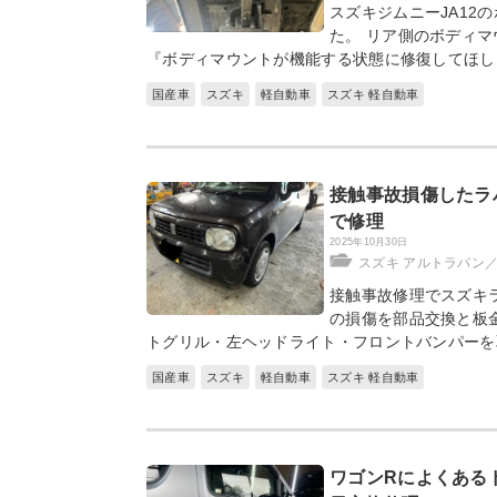
スズキジムニーJA12
た。 リア側のボディ
『ボディマウントが機能する状態に修復してほし
国産車
スズキ
軽自動車
スズキ 軽自動車
接触事故損傷したラ
で修理
2025年10月30日
スズキ アルトラパン
接触事故修理でスズキ
の損傷を部品交換と板
トグリル・左ヘッドライト・フロントバンパーを
国産車
スズキ
軽自動車
スズキ 軽自動車
ワゴンRによくある