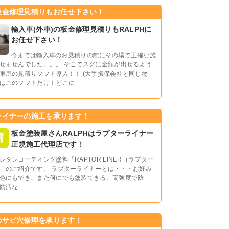
板金修理見積りもお任せ下さい！
輸入車(外車)の板金修理見積りもRALPHに
お任せ下さい！
今までは輸入車のお見積りの際にその場で正確な施
せませんでした。。。 そこでスグに金額が出せるよう
車用の見積りソフト導入！！ (大手損保会社と同じ物
はこのソフトだけ！どこに
ライナーの施工を承ります！
板金塗装屋さんRALPHはラプターライナー
正規施工代理店です！
レタンコーティング塗料「RAPTOR LINER（ラプター
」のご紹介です。 ラプターライナーとは・・・お好み
色にもでき、また何にでも塗装できる、高強度で防
防汚な
のサビ穴修理を承ります！