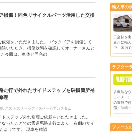
輸入車の
ア損傷！同色リサイクルパーツ活用した交換
工金額を出
ご依頼をいただきました。 バックドアを損傷して
新たに輸入
相談いただき、損傷状態を確認してオーナーさんと
で、国内で
また今回は、車体と同色の
ラプター
路走行で外れたサイドステップを破損箇所補
多機能なウ
修理
ライナー）
の質感で何
傷・防錆・
装
,
スズキ スペーシア／スペーシアカスタム
イドステップ外れ修理ご依頼をいただきました。
となったことでの雪道悪路走行により、右側のサイ
フレーム
たようです。 現車を確認