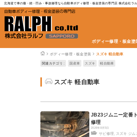
北海道で車の傷・錆・凹み・事故修理なら自動車ボディ修理・板金塗装の専門店 株式会社ラ
ボディー修理・板金塗
ボディー修理・板金塗装
スズキ 軽自動車
関連カテゴリ :
国産車
スズキ
軽自動車
スズキ 軽自動車
JB23ジムニー定
修理
2026年8月5日
サビ修理
,
スズキ ジム