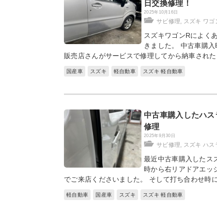
日交換修理！
2025年10月16日
サビ修理
,
スズキ ワ
スズキワゴンRによく
きました。 中古車購
販売店さんがサービスで修理してから納車された
国産車
スズキ
軽自動車
スズキ 軽自動車
中古車購入したハス
修理
2025年9月30日
サビ修理
,
スズキ ハス
最近中古車購入したス
時から右リアドアエッ
でご来店くださいました。 そして打ち合わせ時
軽自動車
国産車
スズキ
スズキ 軽自動車