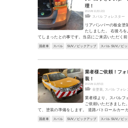
理！
2021年11月12日
スバル フォレスター
リアバンパーの板金塗
たしました。 右後ろ
てしまったとの事です。当店にご来店いただく前
国産車
スバル
SUV／ピックアップ
スバル SUV／ピ
業者様ご依頼！フォ
装！
2021年11月5日
全塗装
,
スバル フォレ
業者様より、スバルフ
ご依頼いただきました
て、塗装の準備をします。 道路パトロールカー
国産車
スバル
SUV／ピックアップ
スバル SUV／ピ