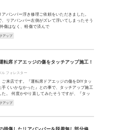
リアバンパー浮き修理ご依頼をいただきました。
で、リアバンパー左側がズレて浮いてしまったそう
外傷はなく、軽傷で済んで
ックアップ
運転席ドアエッジの傷をタッチアップ施工！
バル フォレスター
、ご来店です。『運転席ドアエッジの傷をDIYタッ
上手くいかなかった』との事で、タッチアップ施工
した。 何度かやり直してみたそうですが、『タッ
ックアップ
の損傷したリアバンパーを脱着無し部分修