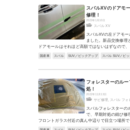
スバルXVのドアモ
修理！
2023年1月10日
スバル XV
スバルXVの左ドアモ
ました。新品交換修理
ドアモールはそれほど高額ではないはずなので、
国産車
スバル
SUV／ピックアップ
スバル SUV／ピ
フォレスターのルー
処！
2022年11月13日
サビ修理
,
スバル フォ
スバルフォレスターの
で、早期対処の錆び修
フロントガラス付近の真ん中辺りで目立つ場所で
国産車
スバル
SUV／ピックアップ
スバル SUV／ピ