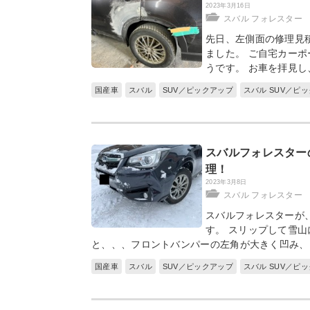
2023年3月16日
スバル フォレスター
先日、左側面の修理見
ました。 ご自宅カー
うです。 お車を拝見し
国産車
スバル
SUV／ピックアップ
スバル SUV／ピ
スバルフォレスター
理！
2023年3月8日
スバル フォレスター
スバルフォレスターが
す。 スリップして雪
と、、、フロントバンパーの左角が大きく凹み、
国産車
スバル
SUV／ピックアップ
スバル SUV／ピ