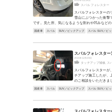
2022年3月14日
スバル フォレスター
スバルフォレスターの
雪山にぶつかった衝撃
です。見た所、気になるような割れや凹みなどの
国産車
スバル
SUV／ピックアップ
スバル SUV／ピ
スバルフォレスター
2021年12月20日
タッチアップ補修
,
ス
スバルフォレスターが
チアップ施工したが、
のご相談をいただきま
国産車
スバル
SUV／ピックアップ
スバル SUV／ピ
スバルフォレスター