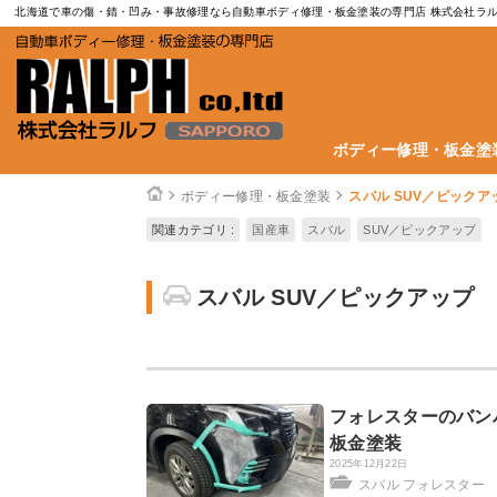
北海道で車の傷・錆・凹み・事故修理なら自動車ボディ修理・板金塗装の専門店 株式会社ラ
ボディー修理・板金塗
ボディー修理・板金塗装
スバル SUV／ピックア
関連カテゴリ :
国産車
スバル
SUV／ピックアップ
スバル SUV／ピックアップ
フォレスターのバン
板金塗装
2025年12月22日
スバル フォレスター