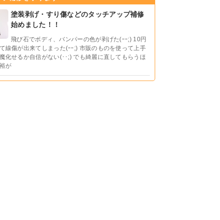
塗装剥げ・すり傷などのタッチアップ補修
始めました！！
飛び石でボディ、バンパーの色が剥げた(ｰｰ;) 10円
て線傷が出来てしまった(ｰｰ;) 市販のものを使って上手
魔化せるか自信がない(･･;) でも綺麗に直してもらうほ
裕が