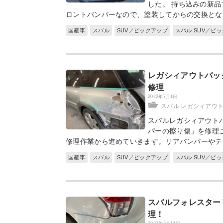
した。 持ち込みの新品
ロントバンパーなので、塗装してからの交換とな
国産車
スバル
SUV／ピックアップ
スバル SUV／ピ
レガシィアウトバッ
修理
2022年7月1日
スバル レガシィアウ
スバルレガシィアウト
パーの擦り傷」を修理
修理作業から進めていきます。リアバンパーやテ
国産車
スバル
SUV／ピックアップ
スバル SUV／ピ
スバルフォレスター
理！