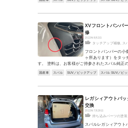
XVフロントバンパ
修
2022年8月2日
タッチアップ補修
,
スバ
フロントバンパーの小
ヶ所あります）をタッ
す。 塗料は、お客様がご持参されたスバル純正の
国産車
スバル
SUV／ピックアップ
スバル SUV／ピ
レガシィアウトバッ
交換
2022年7月28日
持ち込みパーツの塗装
スバルレガシィアウト