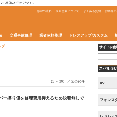
ルフ札幌店にお任せください。
修理の流れ
板金塗装について
よくある質問
お客様の
装
交通事故修理
業者依頼修理
ドレスアップ/カスタム
ップ
サイト内
スバル S
【1 ～ 20】 ／
次の20件
XV
パー擦り傷を修理費用抑えるため脱着無しで
フォレス
レガシィ