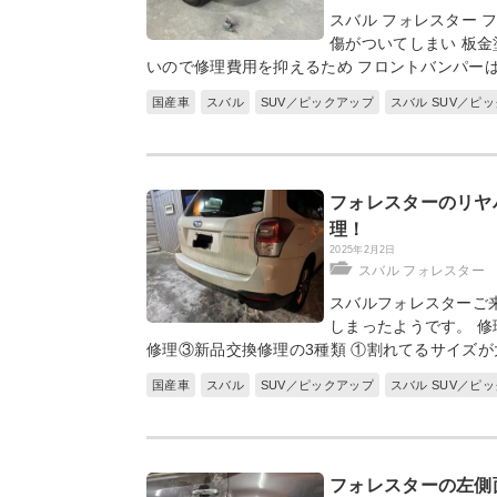
スバル フォレスター 
傷がついてしまい 板金
いので修理費用を抑えるため フロントバンパー
国産車
スバル
SUV／ピックアップ
スバル SUV／ピ
フォレスターのリヤ
理！
2025年2月2日
スバル フォレスター
スバルフォレスターご
しまったようです。 
修理③新品交換修理の3種類 ①割れてるサイズ
国産車
スバル
SUV／ピックアップ
スバル SUV／ピ
フォレスターの左側