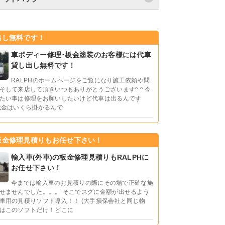
出し無料です！
車ボディー修理･板金塗装のお客様には代車
貸し出し無料です！
RALPHのホームページをご覧になり施工依頼や問
そして来店して頂きいつもありがとうございます^ ^ 今
たい事は修理をお願いしたいけど代車は出るんです
代金はいくら掛かるんで
板金修理見積りもお任せ下さい！
輸入車(外車)の板金修理見積りもRALPHに
お任せ下さい！
今までは輸入車のお見積りの際にその場で正確な施
せませんでした。。。 そこでスグに金額が出せるよう
車用の見積りソフト導入！！ (大手損保会社と同じ物
はこのソフトだけ！どこに