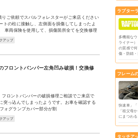
ラプター
積りご依頼でスバルフォレスターがご来店ください
ポートの柱に接触し、左側面を損傷してしまったよ
、 車両保険を使用して、損傷箇所全てを交換修理
多機能なウ
ックアップ
ライナー）
の質感で何
傷・防錆・
のフロントバンパー左角凹み破損！交換修
フレーム
、フロントバンパーの破損修理ご相談でご来店で
山に突っ込んでしまったようです。お車を確認する
快速車」「
フォグランプカバー部分が割
「祖父母か
にまつわる
ックアップ
タッチア