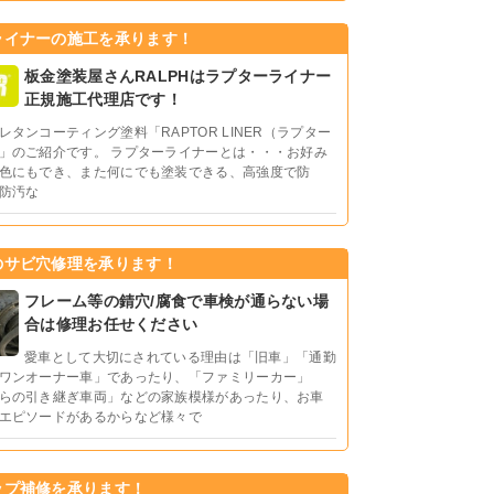
ライナーの施工を承ります！
板金塗装屋さんRALPHはラプターライナー
正規施工代理店です！
レタンコーティング塗料「RAPTOR LINER（ラプター
」のご紹介です。 ラプターライナーとは・・・お好み
色にもでき、また何にでも塗装できる、高強度で防
防汚な
のサビ穴修理を承ります！
フレーム等の錆穴/腐食で車検が通らない場
合は修理お任せください
愛車として大切にされている理由は「旧車」「通勤
ワンオーナー車」であったり、「ファミリーカー」
らの引き継ぎ車両」などの家族模様があったり、お車
エピソードがあるからなど様々で
ップ補修を承ります！