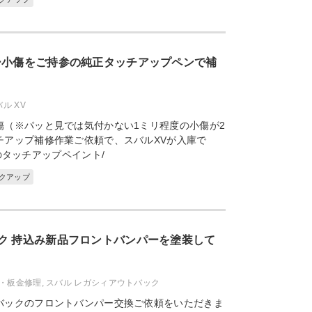
ー小傷をご持参の純正タッチアップペンで補
ル XV
傷（※パッと見では気付かない1ミリ程度の小傷が2
チアップ補修作業ご依頼で、スバルXVが入庫で
タッチアップペイント/
ックアップ
ク 持込み新品フロントバンパーを塗装して
・板金修理
,
スバル レガシィアウトバック
バックのフロントバンパー交換ご依頼をいただきま