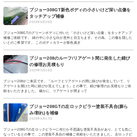
プジョー308GT新色ボディの小さいけど深い点傷を
タッチアップ補修
2023年6月29日
プジョー308GTのグリーンボディに付いた「小さいけど深い点傷」をタッチアップ
補修ご依頼です。 緑の中に小さな白が意外と目立ちます。その為、この傷を隠した
いとのご希望です。 このボディカラーが新色過ぎ
プジョー208のルーフ/リアゲート間に発生した錆び
の修理お見積もり
2023年5月14日
プジョー208がご来店です。『ルーフとリアゲートの間に錆びが発生していて、リ
アゲートを開けた時に錆びが見えてしまう』との事で、錆び修理のお見積もりご依
頼をいただきました。 確かに、リアゲートが閉まって
プジョー208GTの左ロックピラー塗装不具合(膨ら
み/割れ)を補修
2023年4月17日
プジョー208GTの左ロックピラーに何だか不思議な塗装不具合があり、とても気に
なっているとの事で、この塗装不具合の補修ご依頼をいただきました。 左ロックピ