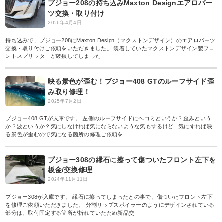
プジョー208の持ち込みMaxton Designエアロパー
ツ交換・取り付け
2026年4月4日
持ち込みで、プジョー208にMaxton Design（マクストンデザイン）のエアロパーツ
交換・取り付けご依頼をいただきました。 装着していたマクストンデザイン製フロ
ントスプリッターが破損してしまった
映る景色が歪む！プジョー408 GTのルーフサイド歪
み取り修理！
2025年7月2日
プジョー408 GTが入庫です。 左側のルーフサイドにヘコミというか？歪みという
か？波というか？気にしなければ気にならないような気もするけど...気にすれば映
る景色が歪むので気になる箇所の修理ご依頼を
プジョー308の縁石に擦って傷ついたフロント左下を
板金/交換修理
2024年11月11日
プジョー308が入庫です。 縁石に擦ってしまったとの事で、傷ついたフロント左下
を修理ご依頼いただきました。 分割リップスポイラーのようにデザインされている
部分は、取付固定する箇所が折れていたため新品交