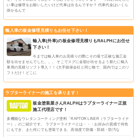
い事は修理をお願いしたいけど代車は出るんですか？ 代車代金はいくら
掛かるんで
輸入車の板金修理見積りもお任せ下さい！
輸入車(外車)の板金修理見積りもRALPHにお任せ
下さい！
今までは輸入車のお見積りの際にその場で正確な施工金
額を出せませんでした。。。 そこでスグに金額が出せるよう新たに輸入
車用の見積りソフト導入！！ (大手損保会社と同じ物で、国内ではこのソ
フトだけ！どこに
ラプターライナーの施工を承ります！
板金塗装屋さんRALPHはラプターライナー正規
施工代理店です！
多機能なウレタンコーティング塗料「RAPTOR LINER（ラプターライナ
ー）」のご紹介です。 ラプターライナーとは・・・お好みの質感で何色
にもでき、また何にでも塗装できる、高強度で防傷・防錆・防汚な