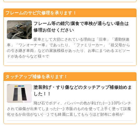
フレームのサビ穴修理を承ります！
フレーム等の錆穴/腐食で車検が通らない場合は
修理お任せください
愛車として大切にされている理由は「旧車」「通勤快速
車」「ワンオーナー車」であったり、「ファミリーカー」「祖父母から
の引き継ぎ車両」などの家族模様があったり、お車にまつわるエピソー
ドがあるからなど様々で
タッチアップ補修を承ります！
塗装剥げ・すり傷などのタッチアップ補修始めま
した！！
飛び石でボディ、バンパーの色が剥げた(ｰｰ;) 10円パンチ
されて線傷が出来てしまった(ｰｰ;) 市販のものを使って上手く塗って誤魔
化せるか自信がない(･･;) でも綺麗に直してもらうほど財布に余裕が