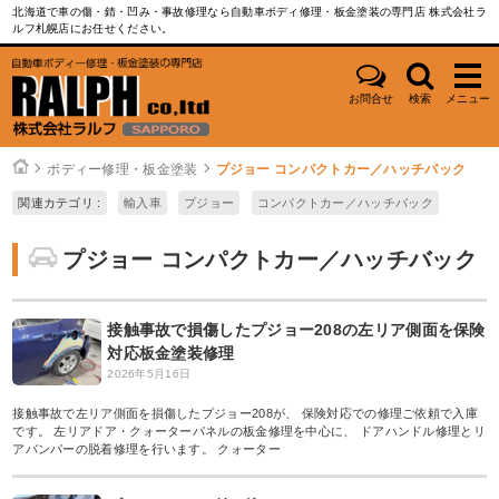
北海道で車の傷・錆・凹み・事故修理なら自動車ボディ修理・板金塗装の専門店 株式会社ラ
ルフ札幌店にお任せください。
お問合せ
検索
メニュー
ボディー修理・板金塗装
プジョー コンパクトカー／ハッチバック
関連カテゴリ :
輸入車
プジョー
コンパクトカー／ハッチバック
プジョー コンパクトカー／ハッチバック
接触事故で損傷したプジョー208の左リア側面を保険
対応板金塗装修理
2026年5月16日
接触事故で左リア側面を損傷したプジョー208が、 保険対応での修理ご依頼で入庫
です。 左リアドア・クォーターパネルの板金修理を中心に、 ドアハンドル修理とリ
アバンパーの脱着修理を行います。 クォーター