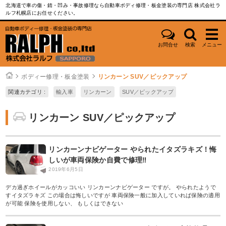
北海道で車の傷・錆・凹み・事故修理なら自動車ボディ修理・板金塗装の専門店 株式会社ラ
ルフ札幌店にお任せください。
お問合せ
検索
メニュー
ボディー修理・板金塗装
リンカーン SUV／ピックアップ
関連カテゴリ :
輸入車
リンカーン
SUV／ピックアップ
リンカーン SUV／ピックアップ
リンカーンナビゲーター やられたイタズラキズ！悔
しいが車両保険か自費で修理‼︎
2019年6月5日
デカ過ぎホイールがカッコいい リンカーンナビゲーター ですが。 やられたようで
すイタズラキズ この場合は悔しいですが 車両保険一般に加入していれば保険の適用
が可能 保険を使用しない、 もしくはできない