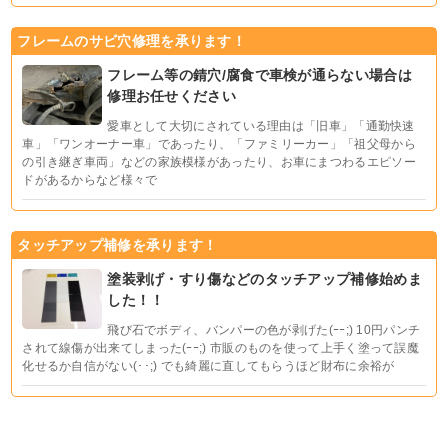
フレームのサビ穴修理を承ります！
フレーム等の錆穴/腐食で車検が通らない場合は
修理お任せください
愛車として大切にされている理由は「旧車」「通勤快速
車」「ワンオーナー車」であったり、「ファミリーカー」「祖父母から
の引き継ぎ車両」などの家族模様があったり、お車にまつわるエピソー
ドがあるからなど様々で
タッチアップ補修を承ります！
塗装剥げ・すり傷などのタッチアップ補修始めま
した！！
飛び石でボディ、バンパーの色が剥げた(ｰｰ;) 10円パンチ
されて線傷が出来てしまった(ｰｰ;) 市販のものを使って上手く塗って誤魔
化せるか自信がない(･･;) でも綺麗に直してもらうほど財布に余裕が