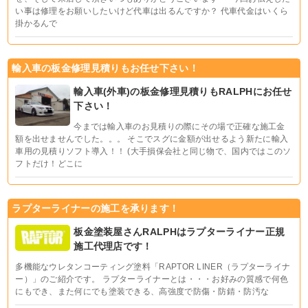
い事は修理をお願いしたいけど代車は出るんですか？ 代車代金はいくら
掛かるんで
輸入車の板金修理見積りもお任せ下さい！
輸入車(外車)の板金修理見積りもRALPHにお任せ
下さい！
今までは輸入車のお見積りの際にその場で正確な施工金
額を出せませんでした。。。 そこでスグに金額が出せるよう新たに輸入
車用の見積りソフト導入！！ (大手損保会社と同じ物で、国内ではこのソ
フトだけ！どこに
ラプターライナーの施工を承ります！
板金塗装屋さんRALPHはラプターライナー正規
施工代理店です！
多機能なウレタンコーティング塗料「RAPTOR LINER（ラプターライナ
ー）」のご紹介です。 ラプターライナーとは・・・お好みの質感で何色
にもでき、また何にでも塗装できる、高強度で防傷・防錆・防汚な