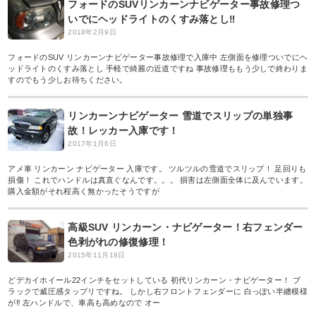
フォードのSUVリンカーンナビゲーター事故修理つ
いでにヘッドライトのくすみ落とし‼︎
2018年2月9日
フォードのSUV リンカーンナビゲーター事故修理で入庫中 左側面を修理ついでにヘ
ッドライトのくすみ落とし 手軽で綺麗の近道ですね 事故修理ももう少しで終わりま
すのでもう少しお待ちください。
リンカーンナビゲーター 雪道でスリップの単独事
故！レッカー入庫です！
2017年1月6日
アメ車 リンカーン ナビゲーター 入庫です。 ツルツルの雪道でスリップ！ 足回りも
損傷！ これでハンドルは真直ぐなんです。。。 損害は左側面全体に及んでいます。
購入金額がそれ程高く無かったそうですが
高級SUV リンカーン・ナビゲーター！右フェンダー
色剥がれの修復修理！
2015年11月18日
どデカイホイール22インチをセットしている 初代リンカーン・ナビゲーター！ ブ
ラックで威圧感タップリですね。 しかし右フロントフェンダーに 白っぽい半纏模様
が‼︎ 左ハンドルで、車高も高めなので オー